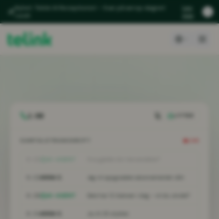
Nyhet: Telink AI Receptionist – Svar på anrop døgnet
Les
rundt
mer
1:02
LYTTER
SAMTALETRANSKRIPT
LIVE
0:15
AI-AGENT
Hva gjelder din henvendelse?
0:22
ANNA S.
Jeg vil oppgradere abonnementet vårt.
0:28
AI-AGENT
Dere har 12 lisenser i dag – vil du utvide?
0:34
ANNA S.
Ja, til 25 stykker.