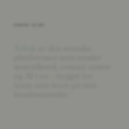
HVORFOR TELINK
Telink
er
den
svenske
plattformen
som
samler
sentralbord,
contact
center
og
AI
i
en
–
bygget
for
team
som
lever
på
sine
kundesamtaler.