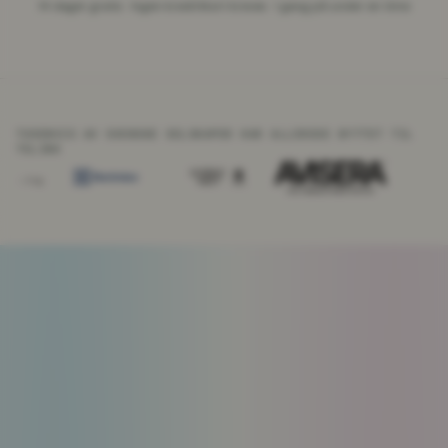
14 dager gratis · Ingen kredittkort kreves · I gang på under en time
TUSENVIS AV SVENSKE SELSKAPER HAR ALLEREDE BYTTET TIL
TELINK