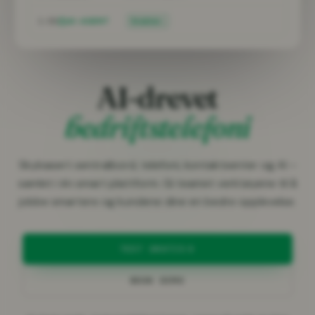
1:02
AI-AGENT
Snakker…
AI-drevet
bedriftstelefoni
Skybasert sentralbord, telefoni, kontaktsenter og AI –
samlet i én smart plattform. Gi teamet verktøyene til å
jobbe smartere og kundene dine en bedre opplevelse.
TEST GRATIS
BOOK DEMO