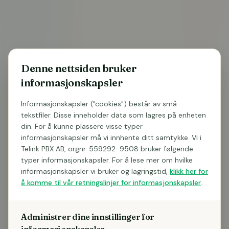
Denne nettsiden bruker
informasjonskapsler
Informasjonskapsler ("cookies") består av små
tekstfiler. Disse inneholder data som lagres på enheten
din. For å kunne plassere visse typer
er telefoni
informasjonskapsler må vi innhente ditt samtykke. Vi i
Telink PBX AB, orgnr. 559292-9508 bruker følgende
Kostnadsfri rådgivning – vi ringer upp inom 1
typer informasjonskapsler. For å lese mer om hvilke
arbetsdag
informasjonskapsler vi bruker og lagringstid,
klikk her for
Se hur AI kan svara, sammanfatta och logga era
å komme til vår retningslinjer for informasjonskapsler
.
samtal
Ingen bindningstid att prata med oss – helt
Administrer dine innstillinger for
förutsättningslöst
informasjonskapsler