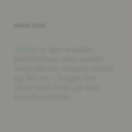
HVORFOR TELINK
Telink
er
den
svenske
plattformen
som
samler
sentralbord,
contact
center
og
AI
i
en
–
bygget
for
team
som
lever
på
sine
kundesamtaler.