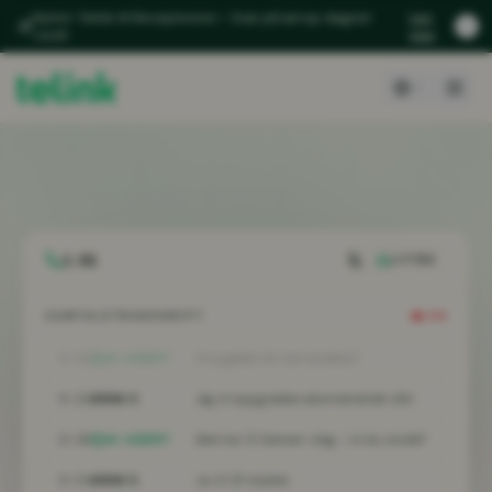
Nyhet: Telink AI Receptionist – Svar på anrop døgnet
Les
rundt
mer
1:03
LYTTER
SAMTALETRANSKRIPT
LIVE
0:15
AI-AGENT
Hva gjelder din henvendelse?
0:22
ANNA S.
Jeg vil oppgradere abonnementet vårt.
0:28
AI-AGENT
Dere har 12 lisenser i dag – vil du utvide?
0:34
ANNA S.
Ja, til 25 stykker.