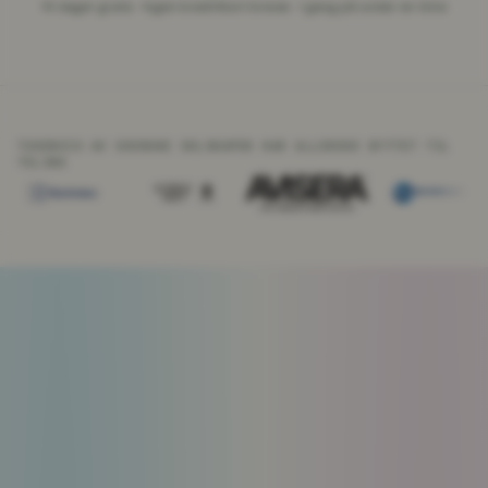
14 dager gratis · Ingen kredittkort kreves · I gang på under en time
TUSENVIS AV SVENSKE SELSKAPER HAR ALLEREDE BYTTET TIL
TELINK