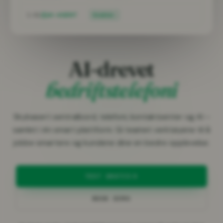
1:03
AI-AGENT
Snakker…
AI-drevet
bedriftstelefoni
Skybasert sentralbord, telefoni, kontaktsenter og AI –
samlet i én smart plattform. Gi teamet verktøyene til å
jobbe smartere og kundene dine en bedre opplevelse.
TEST GRATIS
BOOK DEMO