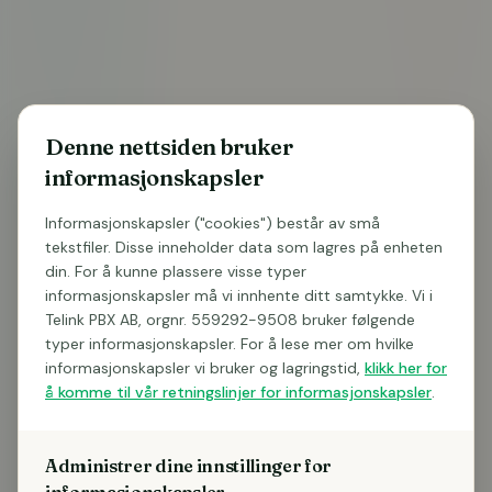
Denne nettsiden bruker
informasjonskapsler
BLI UPPRINGD
Vill du veta vad Telink kan göra
Informasjonskapsler ("cookies") består av små
för
er telefoni
?
tekstfiler. Disse inneholder data som lagres på enheten
din. For å kunne plassere visse typer
informasjonskapsler må vi innhente ditt samtykke. Vi i
Kostnadsfri rådgivning – vi ringer upp inom 1
Telink PBX AB, orgnr. 559292-9508 bruker følgende
arbetsdag
typer informasjonskapsler. For å lese mer om hvilke
Se hur AI kan svara, sammanfatta och logga era
informasjonskapsler vi bruker og lagringstid,
klikk her for
samtal
å komme til vår retningslinjer for informasjonskapsler
.
Ingen bindningstid att prata med oss – helt
förutsättningslöst
Administrer dine innstillinger for
informasjonskapsler