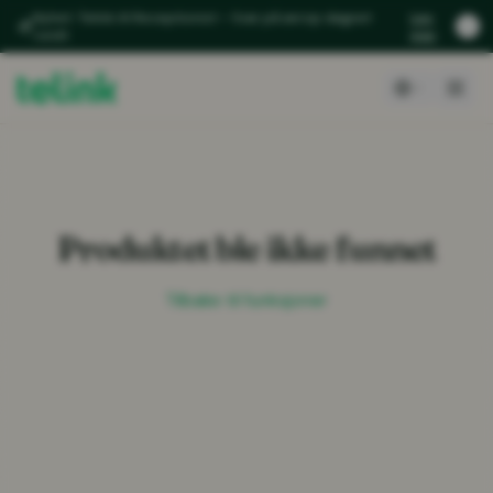
Nyhet: Telink AI Receptionist – Svar på anrop døgnet
Les
rundt
mer
Produktet ble ikke funnet
Tilbake til funksjoner