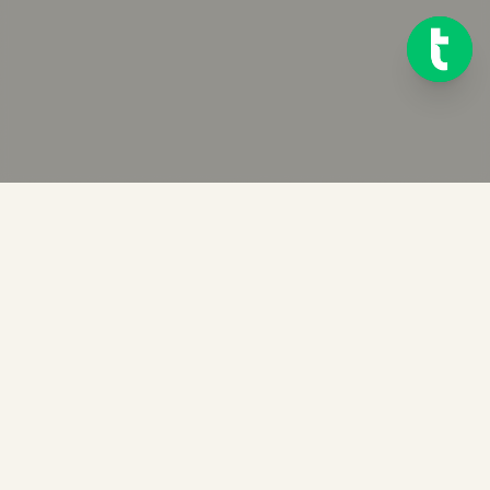
Klar til å komme i gang?
Test Telink gratis i 14 dager. Ingen kredittkort kreves.
START GRATIS PRØVEPERIODE AV TELINK