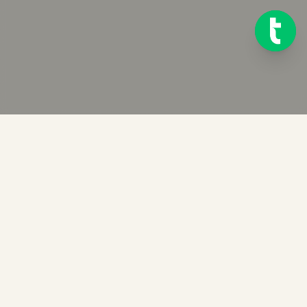
Klar til å komme i gang?
Test Telink gratis i 14 dager. Ingen kredittkort kreves.
START GRATIS PRØVEPERIODE AV TELINK