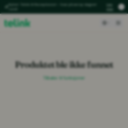
Nyhet: Telink AI Receptionist – Svar på anrop døgnet
Les
rundt
mer
Produktet ble ikke funnet
Tilbake til funksjoner