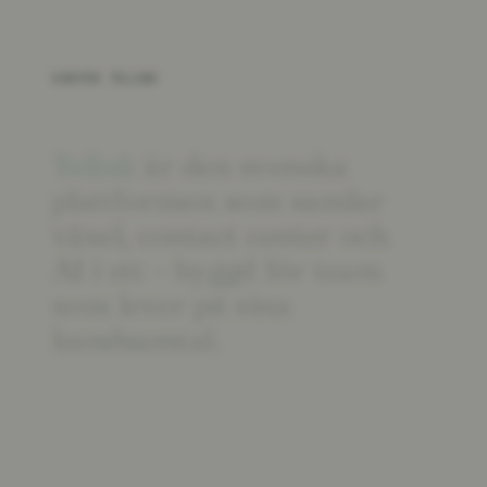
VARFÖR TELINK
Telink
är
den
svenska
plattformen
som
samlar
växel,
contact
center
och
AI
i
ett
–
byggd
för
team
som
lever
på
sina
kundsamtal.