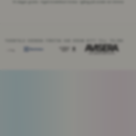
14 dagar gratis · Inget kreditkort krävs · Igång på under en timme
TUSENTALS SVENSKA FÖRETAG HAR REDAN BYTT TILL TELINK