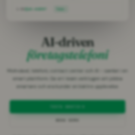
1:02
AI-AGENT
Talar…
AI-driven
företagstelefoni
Molnväxel, telefoni, contact center och AI – samlat i en
smart plattform. Ge ert team verktygen att jobba
smartare och era kunder en bättre upplevelse.
TESTA GRATIS
BOKA DEMO