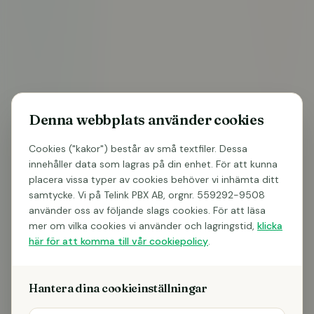
Denna webbplats använder cookies
Cookies ("kakor") består av små textfiler. Dessa
innehåller data som lagras på din enhet. För att kunna
placera vissa typer av cookies behöver vi inhämta ditt
er telefoni
samtycke. Vi på Telink PBX AB, orgnr. 559292-9508
använder oss av följande slags cookies. För att läsa
Kostnadsfri rådgivning – vi ringer upp inom 1
mer om vilka cookies vi använder och lagringstid,
klicka
arbetsdag
här för att komma till vår cookiepolicy
.
Se hur AI kan svara, sammanfatta och logga era
samtal
Ingen bindningstid att prata med oss – helt
Hantera dina cookieinställningar
förutsättningslöst