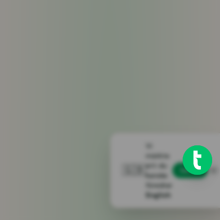
Vi
märkte
att du
🇬🇧
Switch
kanske
föredrar
English