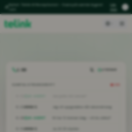
Nyhet: Telink AI Receptionist – Svara på samtal dygnet
Läs
runt
mer
1:02
LYSSNAR
SAMTALSTRANSKRIPT
LIVE
0:15
AI-AGENT
Vad gäller ditt ärende?
0:22
ANNA S.
Jag vill uppgradera vårt abonnemang.
0:28
AI-AGENT
Ni har 12 licenser idag – vill du utöka?
0:34
ANNA S.
Ja, till 25 stycken.