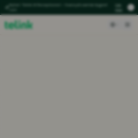
Nyhet: Telink AI Receptionist – Svara på samtal dygnet
Läs
runt
mer