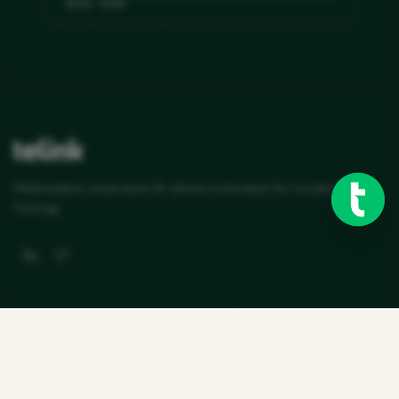
BOKA DEMO
Marknadens smartaste AI-drivna molnväxel för moderna
företag.
PLATTFORM
TJÄNSTER
Funktioner
Våra Tjänster
Integrationer
Telink AI