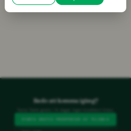
Redo att komma igång?
Testa Telink gratis i 14 dagar. Inget kreditkort krävs.
STARTA GRATIS PROVPERIOD AV TELINK