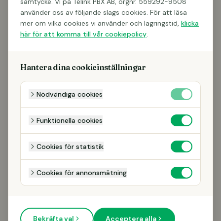
samtycke. Vi på Telink PBX AB, orgnr. 559292-9508
Sidan du letar efter finns inte eller har flyttats.
använder oss av följande slags cookies. För att läsa
mer om vilka cookies vi använder och lagringstid,
klicka
här för att komma till vår cookiepolicy
.
TILLBAKA TILL STARTSIDAN
Hantera dina cookieinställningar
Nödvändiga cookies
Funktionella cookies
Cookies för statistik
Cookies för annonsmätning
Bekräfta val
Acceptera alla