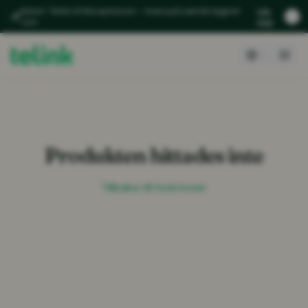
Nyhet: Telink AI Receptionist – Svara på samtal dygnet
Läs
runt
mer
Produkten hittades inte
Tillbaka till funktioner