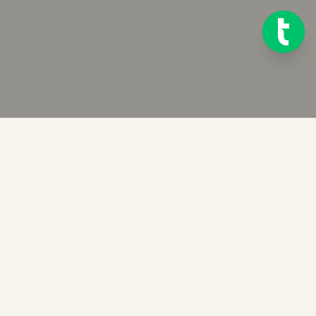
Redo att komma igång?
Testa Telink gratis i 14 dagar. Inget kreditkort krävs.
STARTA GRATIS PROVPERIOD AV TELINK