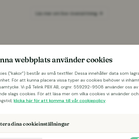
Läs mer om live-översättning
nna webbplats använder cookies
a företag väljer ett
Danmar
ies ("kakor") består av små textfiler. Dessa innehåller data som lagr
enhet. För att kunna placera vissa typer av cookies behöver vi inhäm
 samtycke. Vi på Telink PBX AB, orgnr. 559292-9508 använder oss av
mö-regionen är en av Nordens tätaste affärskorridorer.
Ett 
ande slags cookies. För att läsa mer om vilka cookies vi använder och
d live-översättning sänker tröskeln för att göra affärer i
Dan
ngstid,
klicka här för att komma till vår cookiepolicy
.
tera dina cookieinställningar
r sig till Danmark
Danskatalande supportlinj
agenter