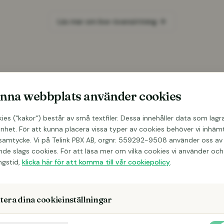
Läs mer om live-översättning
nna webbplats använder cookies
ka företag väljer ett
Finlan
ies ("kakor") består av små textfiler. Dessa innehåller data som lagr
enhet. För att kunna placera vissa typer av cookies behöver vi inhäm
 samtycke. Vi på Telink PBX AB, orgnr. 559292-9508 använder oss av
 en kärnmarknad för svenska industri- och tech-bolag.
Ett loka
ande slags cookies. För att läsa mer om vilka cookies vi använder och
ed live-översättning sänker tröskeln för att göra affärer i
Fi
ngstid,
klicka här för att komma till vår cookiepolicy
.
tera dina cookieinställningar
 sig till Finland
Finskatalande supportlinje
agenter