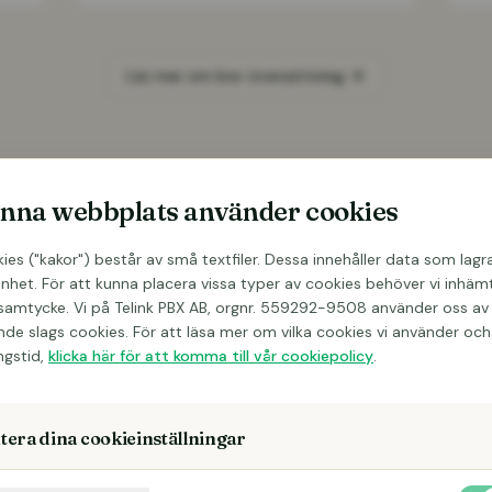
Läs mer om live-översättning
nna webbplats använder cookies
ies ("kakor") består av små textfiler. Dessa innehåller data som lagr
ka företag väljer ett
Storbr
enhet. För att kunna placera vissa typer av cookies behöver vi inhäm
 samtycke. Vi på Telink PBX AB, orgnr. 559292-9508 använder oss av
nummer
ande slags cookies. För att läsa mer om vilka cookies vi använder och
ngstid,
klicka här för att komma till vår cookiepolicy
.
en är Sveriges tredje största exportmarknad utanför EU.
Ett l
med live-översättning sänker tröskeln för att göra affärer i
S
tera dina cookieinställningar
markant.