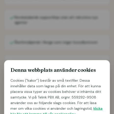
Norskatalande supportlinje utan att rekrytera nya
agenter
Återförsäljarnät i Norge som ringer huvudkontoret
Norskatalande kundsegment i Sverige som vill ringa
lokalt
Denna webbplats använder cookies
Cookies ("kakor") består av små textfiler. Dessa
innehåller data som lagras på din enhet. För att kunna
placera vissa typer av cookies behöver vi inhämta ditt
samtycke. Vi på Telink PBX AB, orgnr. 559292-9508
använder oss av följande slags cookies. För att läsa
mer om vilka cookies vi använder och lagringstid,
klicka
Vanliga frågor om
Norge
-